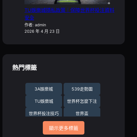
TU娛樂城隱私政策｜保障世界杯投注資料
安全
作者: admin
2026 年 4 月 23 日
熱門標籤
3A娛樂城
539走勢圖
TU娛樂城
世界杯怎麼下注
世界杯投注技巧
世界盃
世界盃線上下注
世足亞洲盤
顯示更多標籤