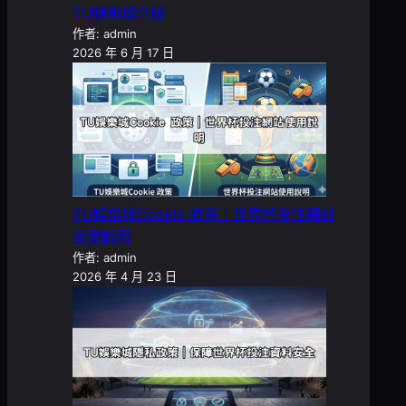
TU娛樂城介紹
作者: admin
2026 年 6 月 17 日
TU娛樂城Cookie 政策｜世界杯投注網站
使用說明
作者: admin
2026 年 4 月 23 日