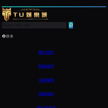
搜
尋
Facebook
Instagram
Threads
關於我們
聯絡我們
免責聲明
服務條款
隱私權政策