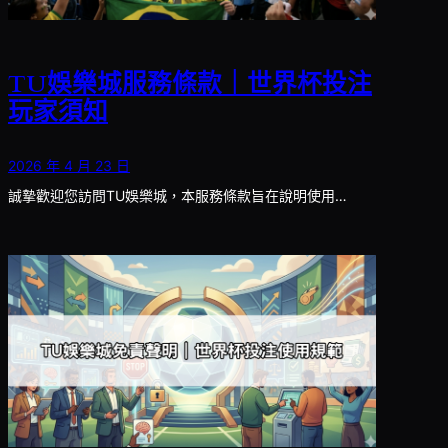
TU娛樂城服務條款｜世界杯投注
玩家須知
2026 年 4 月 23 日
誠摯歡迎您訪問TU娛樂城，本服務條款旨在說明使用…