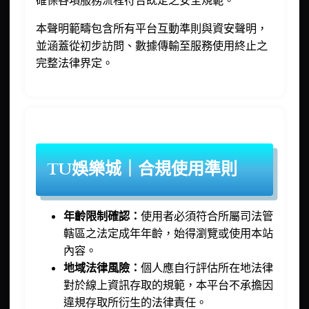
確保各項服務流程符合既定之安全規範。
本聲明範疇包含所有平台互動準則與資安聲明，
並涵蓋從初步訪問、數據傳輸至服務使用終止之
完整法律界定。
TU娛樂城｜合規使用準則
年齡限制確認：
使用者必須符合所屬司法管
轄區之法定成年年齡，始得瀏覽或使用本站
內容。
地域法律風險：
個人應自行評估所在地法律
對於線上資訊存取的規範，本平台不承擔因
違規存取所衍生的法律責任。