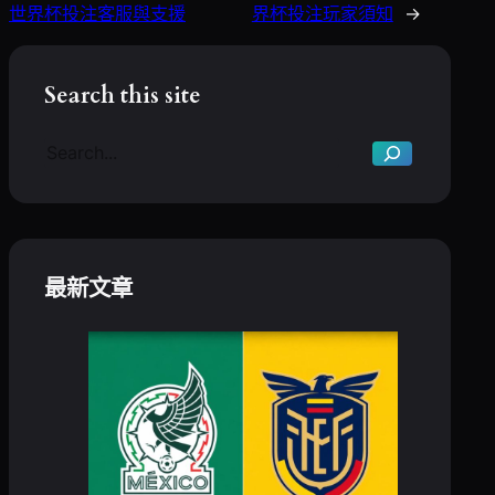
世界杯投注客服與支援
界杯投注玩家須知
→
S
Search this site
e
a
r
c
h
最新文章