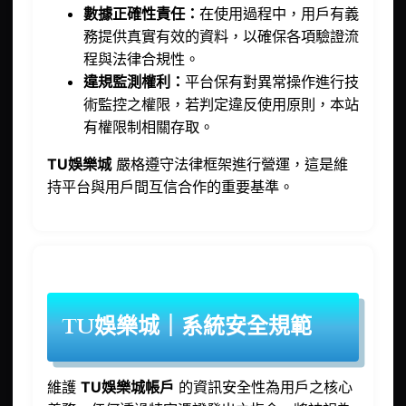
數據正確性責任：
在使用過程中，用戶有義
務提供真實有效的資料，以確保各項驗證流
程與法律合規性。
違規監測權利：
平台保有對異常操作進行技
術監控之權限，若判定違反使用原則，本站
有權限制相關存取。
TU娛樂城
嚴格遵守法律框架進行營運，這是維
持平台與用戶間互信合作的重要基準。
TU娛樂城｜系統安全規範
維護
TU娛樂城帳戶
的資訊安全性為用戶之核心