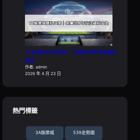
TU娛樂城隱私政策｜保障世界杯投注資料
安全
作者: admin
2026 年 4 月 23 日
熱門標籤
3A娛樂城
539走勢圖