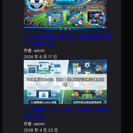
2026世界杯投注懶人包：運彩賠率預測與
TU娛樂城介紹
作者: admin
2026 年 6 月 17 日
TU娛樂城Cookie 政策｜世界杯投注網站
使用說明
作者: admin
2026 年 4 月 23 日