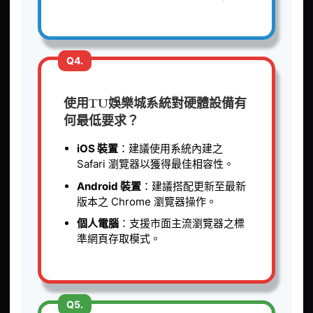
Q4.
使用TU娛樂城系統對硬體設備有
何最低要求？
iOS 裝置
：建議使用系統內建之
Safari 瀏覽器以獲得最佳相容性。
Android 裝置
：建議搭配更新至最新
版本之 Chrome 瀏覽器操作。
個人電腦
：支援市面主流瀏覽器之標
準網頁存取模式。
Q5.