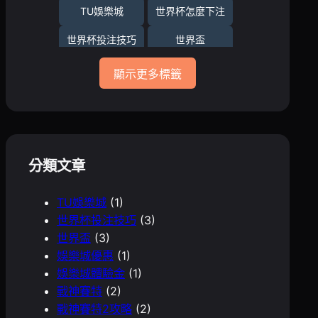
TU娛樂城
世界杯怎麼下注
世界杯投注技巧
世界盃
世界盃線上下注
世足亞洲盤
顯示更多標籤
台灣娛樂城
台灣彩券世足
場中投注
娛樂城優惠
娛樂城體驗金
富遊娛樂城
分類文章
戰神賽特
戰神賽特2攻略
TU娛樂城
(1)
戰神賽特下載
玩運彩討論區
世界杯投注技巧
(3)
世界盃
(3)
老虎機
財神娛樂城
娛樂城優惠
(1)
通博娛樂城
運動彩券世界盃
娛樂城體驗金
(1)
戰神賽特
(2)
運彩世界杯
戰神賽特2攻略
(2)