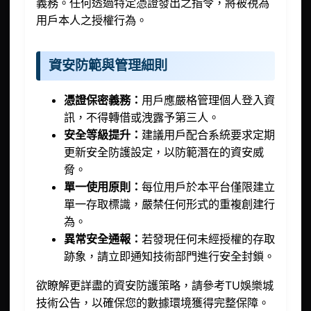
義務。任何透過特定憑證發出之指令，將被視為
用戶本人之授權行為。
資安防範與管理細則
憑證保密義務：
用戶應嚴格管理個人登入資
訊，不得轉借或洩露予第三人。
安全等級提升：
建議用戶配合系統要求定期
更新安全防護設定，以防範潛在的資安威
脅。
單一使用原則：
每位用戶於本平台僅限建立
單一存取標識，嚴禁任何形式的重複創建行
為。
異常安全通報：
若發現任何未經授權的存取
跡象，請立即通知技術部門進行安全封鎖。
欲瞭解更詳盡的資安防護策略，請參考TU娛樂城
技術公告，以確保您的數據環境獲得完整保障。