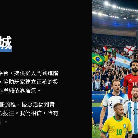
城
平台，提供從入門到進階
，協助玩家建立正確的投
非單純依靠運氣。
註冊流程、優惠活動到實
心投注。我們相信，唯有
利。