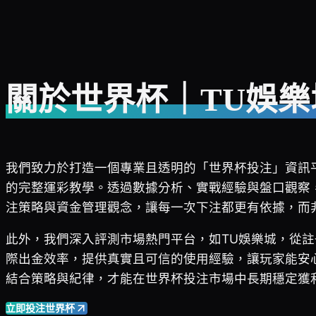
關於世界杯｜TU娛樂
我們致力於打造一個專業且透明的「世界杯投注」資訊
的完整運彩教學。透過數據分析、實戰經驗與盤口觀察
注策略與資金管理觀念，讓每一次下注都更有依據，而
此外，我們深入評測市場熱門平台，如TU娛樂城，從
際出金效率，提供真實且可信的使用經驗，讓玩家能安
結合策略與紀律，才能在世界杯投注市場中長期穩定獲
立即投注世界杯