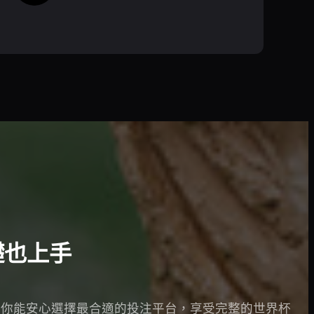
礎也上手
，你能安心選擇最合適的投注平台，享受完整的世界杯