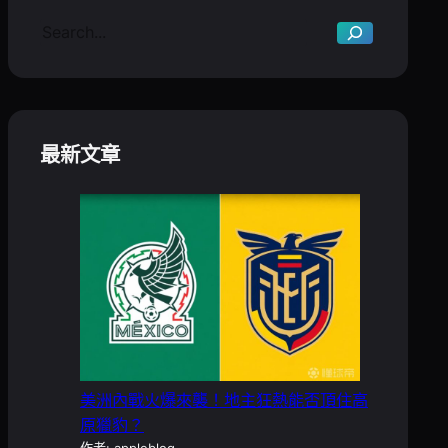
a
r
c
h
最新文章
美洲內戰火爆來襲！地主狂熱能否頂住高
原獵豹？
作者: appleblog