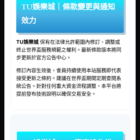
TU娛樂城｜條款變更與通知
效力
TU娛樂城
保有在法律允許範圍內修訂、調整或
終止世界盃服務規範之權利。最新條款版本將同
步更新於官方公告中心。
修訂內容生效後，會員持續使用本站服務即代表
接受更新之條約。建議在世界盃期間定期查閱系
統公告。針對任何重大資金流程調整，本平台將
提前發布技術說明以確保交易安全。