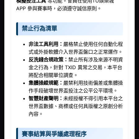
模擬投注工具
等功能。會員在使用TU娛樂城
APP 參與賽事時，必須遵守誠信原則。
禁止行為清單
非法工具利用：
嚴格禁止使用任何自動化程
式或外掛軟體介入世界盃盤口之正常運作。
反洗錢合規政策：
禁止所有涉及來源不明資
金之行為，針對 TXID 異常之交易，本平台
將配合相關單位調查。
集體操縱規範：
嚴禁利用技術偏差或集體操
作手段破壞世界盃投注之公平公平環境。
智慧財產聲明：
未經授權不得引用本平台之
世界盃數據、商標或任何具版權之原創分析
內容。
賽事結算與爭議處理程序