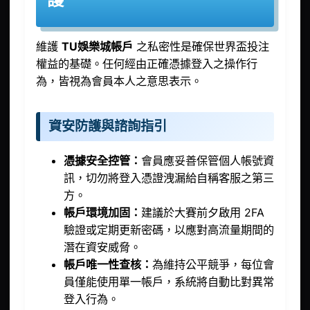
護
維護
TU娛樂城帳戶
之私密性是確保世界盃投注
權益的基礎。任何經由正確憑據登入之操作行
為，皆視為會員本人之意思表示。
資安防護與諮詢指引
憑據安全控管：
會員應妥善保管個人帳號資
訊，切勿將登入憑證洩漏給自稱客服之第三
方。
帳戶環境加固：
建議於大賽前夕啟用 2FA
驗證或定期更新密碼，以應對高流量期間的
潛在資安威脅。
帳戶唯一性查核：
為維持公平競爭，每位會
員僅能使用單一帳戶，系統將自動比對異常
登入行為。