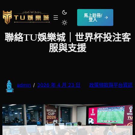
跳
至
馬上註冊/
登入
主
要
聯絡TU娛樂城｜世界杯投注客
內
容
服與支援
admin
2026 年 4 月 23 日
政策條款與平台資訊
/