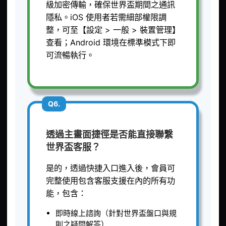
級加密傳輸，確保世界盃期間之通訊
隱私。iOS 使用者若需細部權限調
整，可至【設定 > 一般 > 裝置管理】
查看；Android 環境在標準模式下即
可流暢執行。
Q6.
透過主畫面捷徑是否能直接聯繫
世界盃客服？
是的，透過快捷入口進入後，會員可
完整使用包含客服支援在內的所有功
能，包含：
即時線上諮詢（針對世界盃盤口與規
則之疑問解答）