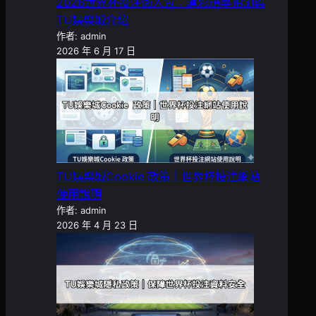
2026世界杯投注懶人包：運彩賠率預測與
TU娛樂城介紹
作者: admin
2026 年 6 月 17 日
TU娛樂城Cookie 政策｜世界杯投注網站
使用說明
作者: admin
2026 年 4 月 23 日