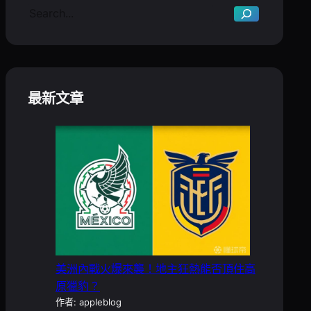
r
c
h
最新文章
美洲內戰火爆來襲！地主狂熱能否頂住高
原獵豹？
作者: appleblog