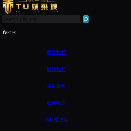
搜
尋
Facebook
Instagram
Threads
關於我們
聯絡我們
免責聲明
服務條款
隱私權政策