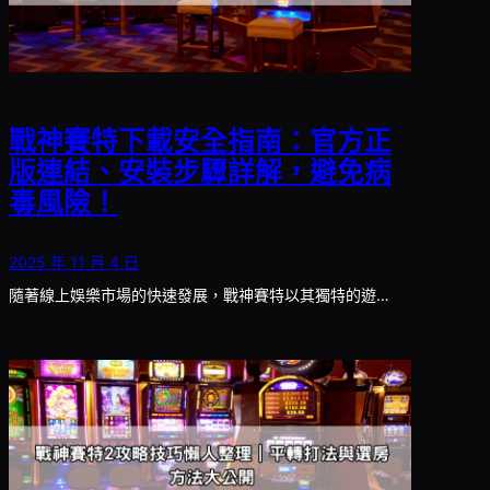
戰神賽特下載安全指南：官方正
版連結、安裝步驟詳解，避免病
毒風險！
2025 年 11 月 4 日
隨著線上娛樂市場的快速發展，戰神賽特以其獨特的遊…