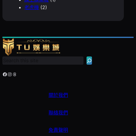
老虎機
(2)
搜
尋
Facebook
Instagram
Threads
關於我們
聯絡我們
免責聲明