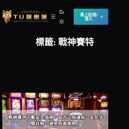
跳
至
馬上註冊/
登入
主
要
內
標籤:
戰神賽特
容