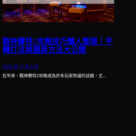
戰神賽特2攻略技巧懶人整理｜平
轉打法與選房方法大公開
2025 年 11 月 4 日
近年來，戰神賽特2攻略成為許多玩家熱議的話題，尤…