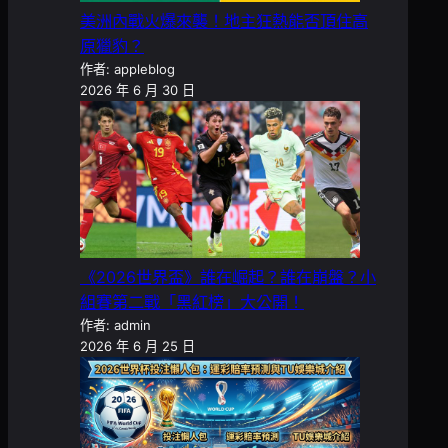
美洲內戰火爆來襲！地主狂熱能否頂住高
原獵豹？
作者: appleblog
2026 年 6 月 30 日
《2026世界盃》誰在崛起？誰在崩盤？小
組賽第二戰「黑紅榜」大公開！
作者: admin
2026 年 6 月 25 日