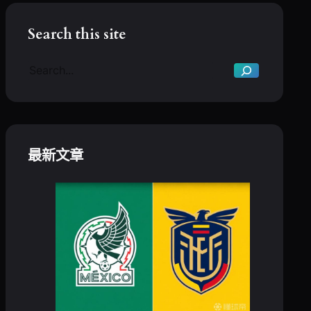
S
Search this site
e
a
r
c
h
最新文章