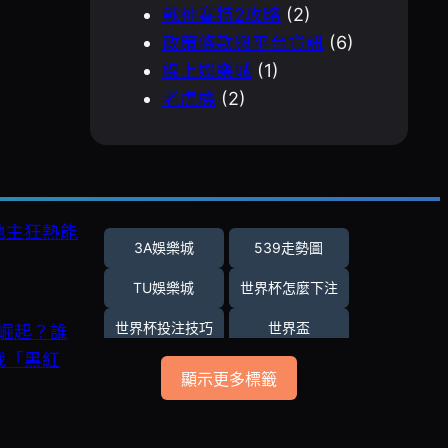
娛樂城體驗金
戰神賽特2攻略
(2)
政策條款與平台資訊
(6)
富遊娛樂城
線上娛樂城
(1)
戰神賽特
老虎機
(2)
戰神賽特2攻略
戰神賽特下載
玩運彩討論區
地主狂熱能
3A娛樂城
539走勢圖
老虎機
TU娛樂城
世界杯怎麼下注
財神娛樂城
世界杯投注技巧
世界盃
在崛起？誰
通博娛樂城
戰「黑紅
世界盃線上下注
世足亞洲盤
運動彩券世界盃
顯示更多標籤
台灣娛樂城
台灣彩券世足
運彩世界杯
場中投注
娛樂城優惠