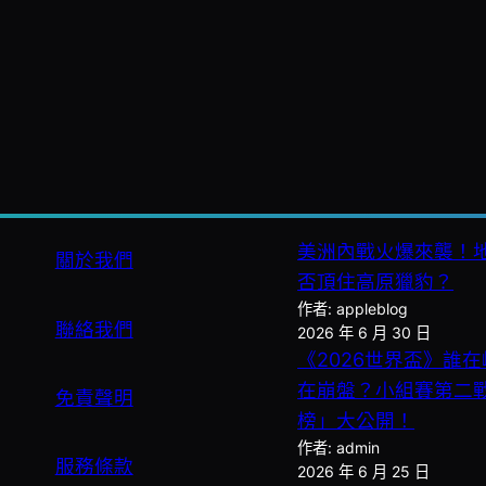
美洲內戰火爆來襲！
關於我們
否頂住高原獵豹？
作者: appleblog
聯絡我們
2026 年 6 月 30 日
《2026世界盃》誰
在崩盤？小組賽第二
免責聲明
榜」大公開！
作者: admin
服務條款
2026 年 6 月 25 日