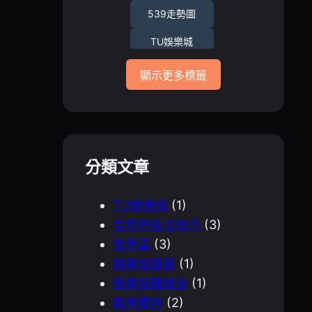
539走勢圖
TU娛樂城
世界杯怎麼下注
顯示更多標籤
世界杯投注技巧
世界盃
世界盃線上下注
分類文章
世足亞洲盤
TU娛樂城
(1)
台灣娛樂城
世界杯投注技巧
(3)
台灣彩券世足
世界盃
(3)
娛樂城優惠
(1)
場中投注
娛樂城體驗金
(1)
娛樂城優惠
戰神賽特
(2)