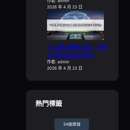
作者: admin
2026 年 4 月 23 日
TU娛樂城隱私政策｜保障
世界杯投注資料安全
作者: admin
2026 年 4 月 23 日
熱門標籤
3A娛樂城