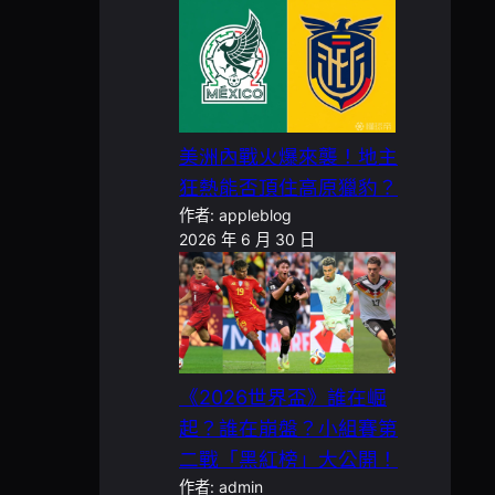
美洲內戰火爆來襲！地主
狂熱能否頂住高原獵豹？
作者: appleblog
2026 年 6 月 30 日
《2026世界盃》誰在崛
起？誰在崩盤？小組賽第
二戰「黑紅榜」大公開！
作者: admin