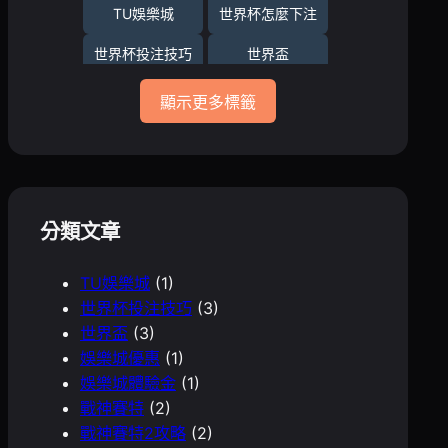
TU娛樂城
世界杯怎麼下注
世界杯投注技巧
世界盃
世界盃線上下注
世足亞洲盤
顯示更多標籤
台灣娛樂城
台灣彩券世足
場中投注
娛樂城優惠
娛樂城體驗金
富遊娛樂城
分類文章
戰神賽特
戰神賽特2攻略
TU娛樂城
(1)
戰神賽特下載
玩運彩討論區
世界杯投注技巧
(3)
世界盃
(3)
老虎機
財神娛樂城
娛樂城優惠
(1)
通博娛樂城
運動彩券世界盃
娛樂城體驗金
(1)
戰神賽特
(2)
運彩世界杯
戰神賽特2攻略
(2)