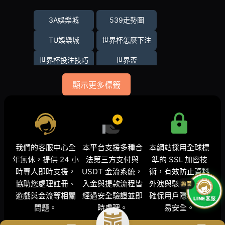
3A娛樂城
539走勢圖
TU娛樂城
世界杯怎麼下注
世界杯投注技巧
世界盃
世界盃線上下注
世足亞洲盤
顯示更多標籤
台灣娛樂城
台灣彩券世足
場中投注
娛樂城優惠
娛樂城體驗金
富遊娛樂城
我們的客服中心全
本平台支援多種合
本網站採用全球標
年無休，提供 24 小
法第三方支付與
準的 SSL 加密技
戰神賽特
戰神賽特2攻略
時專人即時支援，
USDT 金流系統，
術，有效防止資料
戰神賽特下載
玩運彩討論區
協助您處理註冊、
入金與提款流程皆
外洩與駭客攻擊，
遊戲與金流等相關
經過安全驗證並即
確保用戶隱私與交
LINE客服
老虎機
財神娛樂城
問題。
時處理。
易安全。
通博娛樂城
運動彩券世界盃