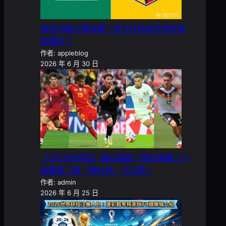
美洲內戰火爆來襲！地主狂熱能否頂住高
原獵豹？
作者: appleblog
2026 年 6 月 30 日
《2026世界盃》誰在崛起？誰在崩盤？小
組賽第二戰「黑紅榜」大公開！
作者: admin
2026 年 6 月 25 日