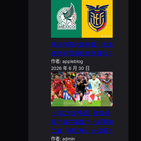
美洲內戰火爆來襲！地主
狂熱能否頂住高原獵豹？
作者: appleblog
2026 年 6 月 30 日
《2026世界盃》誰在崛
起？誰在崩盤？小組賽第
二戰「黑紅榜」大公開！
作者: admin