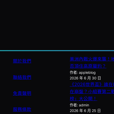
美洲內戰火爆來襲！
關於我們
否頂住高原獵豹？
作者: appleblog
聯絡我們
2026 年 6 月 30 日
《2026世界盃》誰
在崩盤？小組賽第二
免責聲明
榜」大公開！
作者: admin
服務條款
2026 年 6 月 25 日