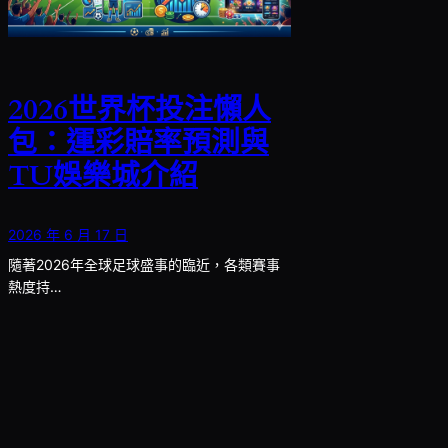
2026世界杯投注懶人
包：運彩賠率預測與
TU娛樂城介紹
2026 年 6 月 17 日
隨著2026年全球足球盛事的臨近，各類賽事
熱度持…