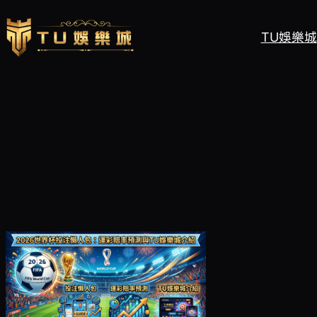
跳
至
TU娛樂城
主
要
內
容