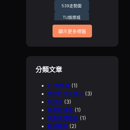
539走勢圖
TU娛樂城
世界杯怎麼下注
顯示更多標籤
世界杯投注技巧
世界盃
世界盃線上下注
分類文章
世足亞洲盤
TU娛樂城
(1)
台灣娛樂城
世界杯投注技巧
(3)
台灣彩券世足
世界盃
(3)
娛樂城優惠
(1)
場中投注
娛樂城體驗金
(1)
娛樂城優惠
戰神賽特
(2)