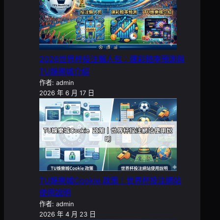
2026世界杯投注懶人包：運彩賠率預測與
TU娛樂城介紹
作者: admin
2026 年 6 月 17 日
TU娛樂城Cookie 政策｜世界杯投注網站
使用說明
作者: admin
2026 年 4 月 23 日