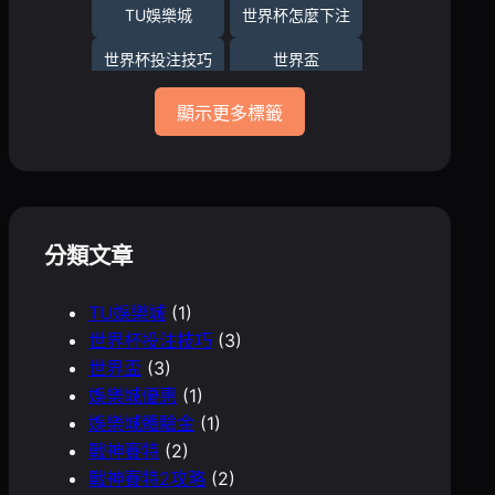
TU娛樂城
世界杯怎麼下注
世界杯投注技巧
世界盃
世界盃線上下注
世足亞洲盤
顯示更多標籤
台灣娛樂城
台灣彩券世足
場中投注
娛樂城優惠
娛樂城體驗金
富遊娛樂城
分類文章
戰神賽特
戰神賽特2攻略
TU娛樂城
(1)
戰神賽特下載
玩運彩討論區
世界杯投注技巧
(3)
世界盃
(3)
老虎機
財神娛樂城
娛樂城優惠
(1)
通博娛樂城
運動彩券世界盃
娛樂城體驗金
(1)
戰神賽特
(2)
運彩世界杯
戰神賽特2攻略
(2)