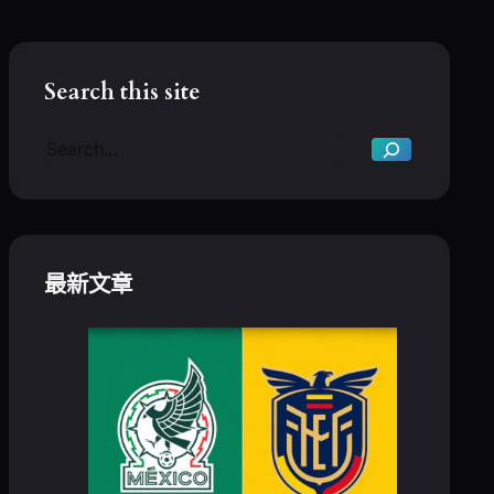
S
Search this site
e
a
r
c
h
最新文章