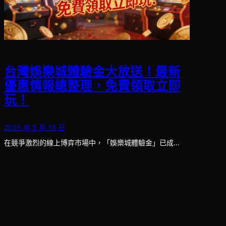
台灣娛樂城體驗金大放送！最新
優惠情報總整理，免費領取立即
玩！
2025 年 5 月 15 日
在競爭激烈的線上博弈市場中，「娛樂城體驗金」已成…