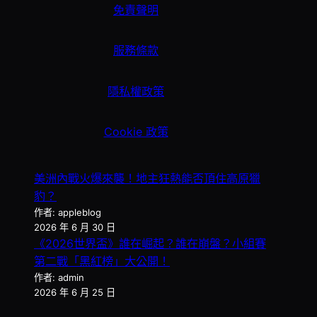
免責聲明
服務條款
隱私權政策
Cookie 政策
美洲內戰火爆來襲！地主狂熱能否頂住高原獵
豹？
作者: appleblog
2026 年 6 月 30 日
《2026世界盃》誰在崛起？誰在崩盤？小組賽
第二戰「黑紅榜」大公開！
作者: admin
2026 年 6 月 25 日