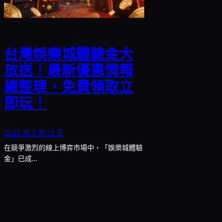
台灣娛樂城體驗金大
放送！最新優惠情報
總整理，免費領取立
即玩！
2025 年 5 月 15 日
在競爭激烈的線上博弈市場中，「娛樂城體驗
金」已成…