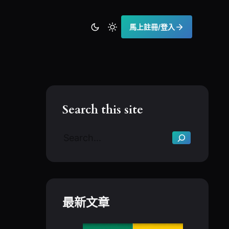
馬上註冊/登入
S
Search this site
e
a
r
c
h
最新文章