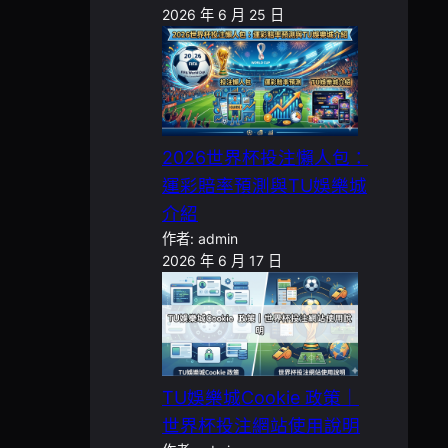
2026 年 6 月 25 日
2026世界杯投注懶人包：
運彩賠率預測與TU娛樂城
介紹
作者: admin
2026 年 6 月 17 日
TU娛樂城Cookie 政策｜
世界杯投注網站使用說明