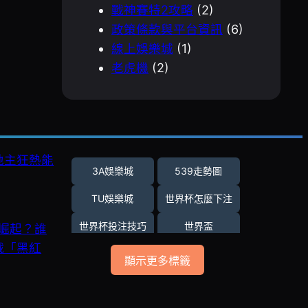
娛樂城體驗金
戰神賽特2攻略
(2)
政策條款與平台資訊
(6)
富遊娛樂城
線上娛樂城
(1)
戰神賽特
老虎機
(2)
戰神賽特2攻略
戰神賽特下載
玩運彩討論區
地主狂熱能
3A娛樂城
539走勢圖
老虎機
TU娛樂城
世界杯怎麼下注
財神娛樂城
世界杯投注技巧
世界盃
在崛起？誰
通博娛樂城
戰「黑紅
世界盃線上下注
世足亞洲盤
運動彩券世界盃
顯示更多標籤
台灣娛樂城
台灣彩券世足
運彩世界杯